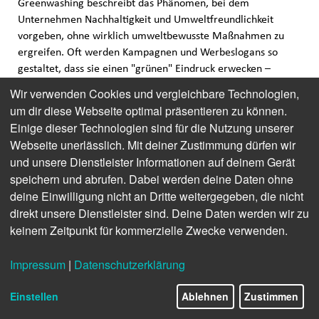
Greenwashing beschreibt das Phänomen, bei dem
Unternehmen Nachhaltigkeit und Umweltfreundlichkeit
vorgeben, ohne wirklich umweltbewusste Maßnahmen zu
ergreifen. Oft werden Kampagnen und Werbeslogans so
gestaltet, dass sie einen "grünen" Eindruck erwecken –
jedoch ohne signifikante Änderungen im Kerngeschäft.
Wir verwenden Cookies und vergleichbare Technologien,
um dir diese Webseite optimal präsentieren zu können.
Ein Beispiel ist die Modeindustrie: Große Marken
Einige dieser Technologien sind für die Nutzung unserer
präsentieren Kollektionen aus „nachhaltigen“ Materialien,
Webseite unerlässlich. Mit deiner Zustimmung dürfen wir
während der Großteil ihrer Produktion immer noch unter
und unsere Dienstleister Informationen auf deinem Gerät
umweltschädlichen Bedingungen abläuft. Das Ziel von
speichern und abrufen. Dabei werden deine Daten ohne
Greenwashing ist klar: ein positives Image aufzubauen und
deine Einwilligung nicht an Dritte weitergegeben, die nicht
kritische Konsumenten zu beruhigen, ohne tatsächlich
direkt unsere Dienstleister sind. Deine Daten werden wir zu
Verantwortung zu übernehmen.
keinem Zeitpunkt für kommerzielle Zwecke verwenden.
So erkennst Du Greenwashing
Impressum
|
Datenschutzerklärung
Viele Unternehmen betreiben Greenwashing, und Du kannst
lernen, diese Täuschungsversuche zu entlarven. Achte auf
Einstellen
Ablehnen
Zustimmen
folgende Anzeichen: