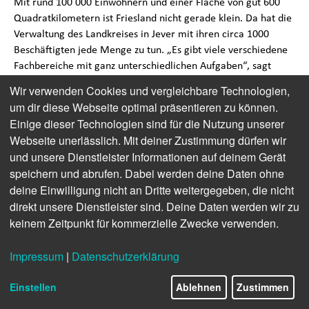
Mit rund 100 000 Einwohnern und einer Fläche von gut 600
Quadratkilometern ist Friesland nicht gerade klein. Da hat die
Verwaltung des Landkreises in Jever mit ihren circa 1000
Beschäftigten jede Menge zu tun. „Es gibt viele verschiedene
Fachbereiche mit ganz unterschiedlichen Aufgaben“, sagt
Sarah Mennen. „Das macht das Ganze auch so
Wir verwenden Cookies und vergleichbare Technologien,
abwechslungsreich“, freut sich die 25-jährige Auszubildende,
um dir diese Webseite optimal präsentieren zu können.
die nach fast drei Jahren schon so gut wie fertig ist.
Einige dieser Technologien sind für die Nutzung unserer
Webseite unerlässlich. Mit deiner Zustimmung dürfen wir
Theorie mal zwei
und unsere Dienstleister Informationen auf deinem Gerät
Insgesamt drei Jahre dauert für Sarah Mennen die in
speichern und abrufen. Dabei werden deine Daten ohne
Praxisteile und mehrere Theorieblöcke aufgeteilte Ausbildung
deine Einwilligung nicht an Dritte weitergegeben, die nicht
zur Verwaltungsfachangestellten. Zum einen gibt es wie in
direkt unsere Dienstleister sind. Deine Daten werden wir zu
jeder dualen Ausbildung die Berufsschule, nämlich die BBS in
keinem Zeitpunkt für kommerzielle Zwecke verwenden.
Jever. Zum anderen gibt es das
Niedersächsische
Studieninstitut für kommunale Verwaltung e.V.
Impressum
|
Datenschutzerklärung
Bildungszentrum Oldenburg
(NSI), in dem auch die
Prüfungen abgenommen werden. Dabei hat das Absolvieren in
Einstellen
Ablehnen
Zustimmen
Blöcken mehrere Vorteile, beispielsweise dass die Azubis sich