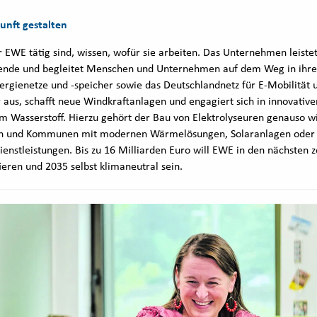
kunft gestalten
 EWE tätig sind, wissen, wofür sie arbeiten. Das Unternehmen leistet
wende und begleitet Menschen und Unternehmen auf dem Weg in ihre
ergienetze und -speicher sowie das Deutschlandnetz für E-Mobilität 
 aus, schafft neue Windkraftanlagen und engagiert sich in innovative
m Wasserstoff. Hierzu gehört der Bau von Elektrolyseuren genauso wi
n und Kommunen mit modernen Wärmelösungen, Solaranlagen oder
nstleistungen. Bis zu 16 Milliarden Euro will EWE in den nächsten z
ieren und 2035 selbst klimaneutral sein.