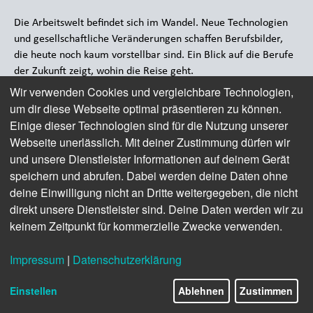
Die Arbeitswelt befindet sich im Wandel. Neue Technologien
und gesellschaftliche Veränderungen schaffen Berufsbilder,
die heute noch kaum vorstellbar sind. Ein Blick auf die Berufe
der Zukunft zeigt, wohin die Reise geht.
Wir verwenden Cookies und vergleichbare Technologien,
Digitalisierung verändert die Arbeitswelt
um dir diese Webseite optimal präsentieren zu können.
Einige dieser Technologien sind für die Nutzung unserer
Die fortschreitende Digitalisierung verändert nahezu alle
Webseite unerlässlich. Mit deiner Zustimmung dürfen wir
Lebensbereiche und damit auch die Arbeitswelt. Künstliche
und unsere Dienstleister Informationen auf deinem Gerät
Intelligenz (KI) und Automatisierung übernehmen immer mehr
speichern und abrufen. Dabei werden deine Daten ohne
Aufgaben, die bisher Menschen erledigten. Doch dieser
deine Einwilligung nicht an Dritte weitergegeben, die nicht
Wandel bringt nicht nur den Verlust traditioneller Jobs mit
sich, sondern auch die Entstehung neuer Berufsbilder. KI-
direkt unsere Dienstleister sind. Deine Daten werden wir zu
Spezialisten und Datenanalysten sind heute schon gefragt,
keinem Zeitpunkt für kommerzielle Zwecke verwenden.
doch in Zukunft werden noch vielfältigere Aufgaben auf sie
zukommen. Die Fähigkeiten, die benötigt werden, um diese
Impressum
|
Datenschutzerklärung
komplexen Systeme zu entwickeln und zu betreuen, sind
ebenso vielfältig wie anspruchsvoll.
Einstellen
Ablehnen
Zustimmen