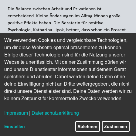
Die Balance zwischen Arbeit und Privatleben ist
entscheidend. Kleine Änderungen im Alltag können große
positive Effekte haben. Die Beraterin für positive
Psychologie, Katharina Lipok, betont, dass schon ein Prozent
mehr Aufmerksamkeit für sich selbst ausreicht. Dies kann
Wir verwenden Cookies und vergleichbare Technologien,
durch kurze Pausen, wie ein Glas Wasser trinken oder einige
um dir diese Webseite optimal präsentieren zu können.
Minuten frische Luft schnappen, erreicht werden. Zusätzlich
Einige dieser Technologien sind für die Nutzung unserer
empfiehlt sie, sich auf die positiven Aspekte des Tages zu
Webseite unerlässlich. Mit deiner Zustimmung dürfen wir
konzentrieren, indem man täglich drei gute Dinge vor dem
und unsere Dienstleister Informationen auf deinem Gerät
Schlafengehen reflektiert. Diese Methode kann auch im
speichern und abrufen. Dabei werden deine Daten ohne
beruflichen Umfeld die Motivation und das Arbeitsklima
deine Einwilligung nicht an Dritte weitergegeben, die nicht
verbessern. Achtsamkeit und Selbstfürsorge sind der
direkt unsere Dienstleister sind. Deine Daten werden wir zu
Schlüssel zu einer ausgewogenen Work-Life-Balance.
keinem Zeitpunkt für kommerzielle Zwecke verwenden.
Hier gehts zu den Tipps ...
Impressum
|
Datenschutzerklärung
Einstellen
Ablehnen
Zustimmen