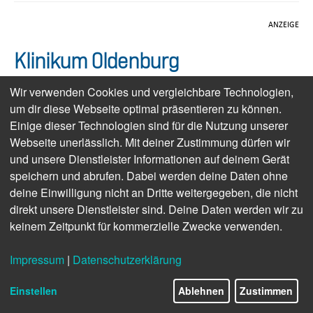
ANZEIGE
Klinikum Oldenburg
Wir verwenden Cookies und vergleichbare Technologien,
Das Klinikum Oldenburg ist mit 844 Betten ein
um dir diese Webseite optimal präsentieren zu können.
Maximalversorger für die Weser-Ems-Region und Teil der
Einige dieser Technologien sind für die Nutzung unserer
Universitätsmedizin in Oldenburg. Unter einem Dach befinden
Webseite unerlässlich. Mit deiner Zustimmung dürfen wir
sich 26 verschiedene Kliniken und Institute, die je nach
und unsere Dienstleister Informationen auf deinem Gerät
Krankheitsbild gemeinsam in Zentren zusammenarbeiten.
speichern und abrufen. Dabei werden deine Daten ohne
Mehr als 3.500 Mitarbeitende mit 56 Nationalitäten versorgen
deine Einwilligung nicht an Dritte weitergegeben, die nicht
jährlich fast 150.000 Patient*innen - vom Frühgeborenen bis
direkt unsere Dienstleister sind. Deine Daten werden wir zu
zum Hochbetagten - in Sprechstunden, ambulanten
keinem Zeitpunkt für kommerzielle Zwecke verwenden.
Behandlungen und stationären Eingriffen. Aber auch als
Ausbildungsbetrieb mit 13 verschiedenen Ausbildungsberufen
hat das Klinikum eine bedeutende Rolle in der Region.
Impressum
|
Datenschutzerklärung
Gesundheitsversorgung
Einstellen
Ablehnen
Zustimmen